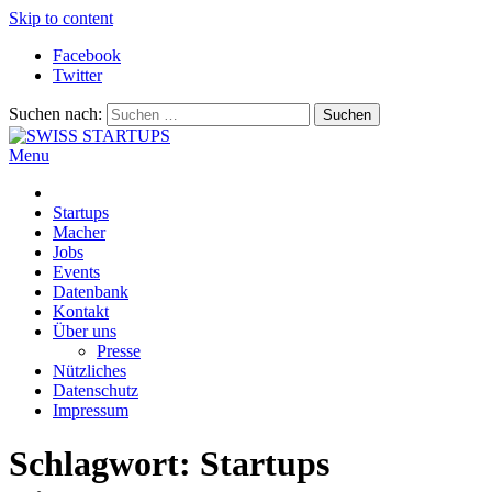
Skip to content
Facebook
Twitter
Suchen nach:
Menu
SWISS STARTUPS
Alles rund um die Startupszene bei uns in der Schweiz
Startups
Macher
Jobs
Events
Datenbank
Kontakt
Über uns
Presse
Nützliches
Datenschutz
Impressum
Schlagwort:
Startups