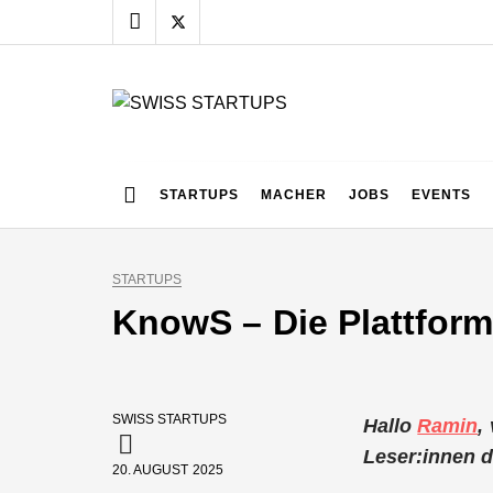
Skip
to
content
SWISS STARTUPS
Alles rund um die Startupszene bei uns in der Schwei
STARTUPS
MACHER
JOBS
EVENTS
STARTUPS
KnowS – Die Plattform
SWISS STARTUPS
Hallo
Ramin
,
Leser:innen d
20. AUGUST 2025