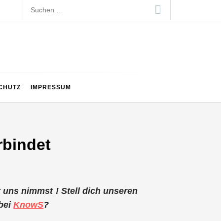
Suchen
nach:
CHUTZ
IMPRESSUM
rbindet
it uns nimmst ! Stell dich unseren
 bei
KnowS
?