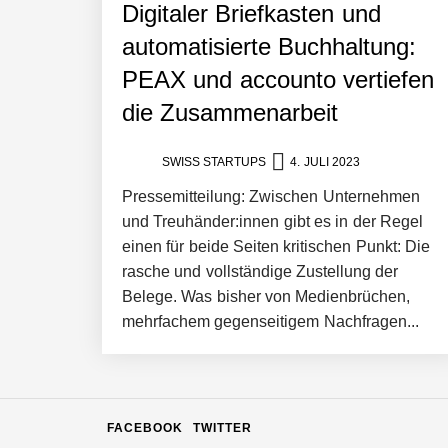
Digitaler Briefkasten und
automatisierte Buchhaltung:
c.technology – Das digitale Rückgrat 
PEAX und accounto vertiefen
die Zusammenarbeit
KnowS – Die Plattform, die Menschen
SWISS STARTUPS
4. JULI 2023
Pressemitteilung: Zwischen Unternehmen
Philippe Theis von Exolynk
und Treuhänder:innen gibt es in der Regel
einen für beide Seiten kritischen Punkt: Die
rasche und vollständige Zustellung der
Mit Low-Code: Wie Exolynk skalierba
Belege. Was bisher von Medienbrüchen,
mehrfachem gegenseitigem Nachfragen...
Sandro Kalbermatter von storabble
FACEBOOK
TWITTER
Oliver Meyer von storabble