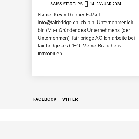
SWISS STARTUPS
14. JANUAR 2024
c.technology – Das digitale Rückgrat 
Name: Kevin Rubner E-Mail:
info@fairbridge.ch Ich bin: Unternehmer Ich
bin (Mit-) Gründer des Unternehmens (der
Unternehmen): fair bridge AG Ich arbeite bei
KnowS – Die Plattform, die Menschen
fair bridge als CEO. Meine Branche ist:
Immobilien...
Philippe Theis von Exolynk
Mit Low-Code: Wie Exolynk skalierba
FACEBOOK
TWITTER
Sandro Kalbermatter von storabble
Oliver Meyer von storabble