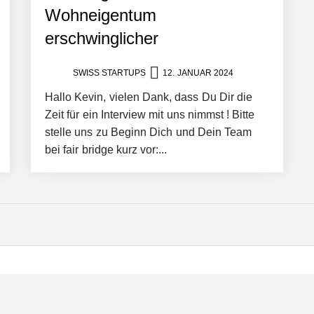
Wohneigentum
der vernetzten Mobilität
erschwinglicher
SWISS STARTUPS
12. JANUAR 2024
 und Skills verbindet
Hallo Kevin, vielen Dank, dass Du Dir die
Zeit für ein Interview mit uns nimmst ! Bitte
stelle uns zu Beginn Dich und Dein Team
bei fair bridge kurz vor:...
re, individuelle Lösungen für KMUs umsetzt und digitale Wertschöpfung