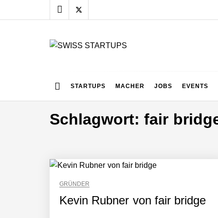
Skip
to
content
SWISS STARTUPS
Alles rund um die Startupszene bei uns in der Schwei
c.technology im Employer Portrait
STARTUPS
MACHER
JOBS
EVENTS
Schlagwort:
fair bridg
KnowS im Employer Portrait
Christian Fehr von c.technology
GRÜNDER
Kevin Rubner von fair bridge
Ramin Schams von KnowS