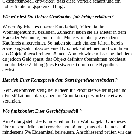
Geschäftsmodell entwickelt, dass diese Vorteile schafft und ein
hohes Skalierungspotenzial birgt.
Wie würdest Du Deiner Großmutter fair bridge erklären?
Wir ermöglichen es unserer Kundschaft, frühzeitig ihr
Wohneigentum zu beziehen. Zunächst leben sie als Mieter in dem
Haus/der Wohnung, ein Teil der Miete wird aber jeweils dem
Kaufpreis angerechnet. So haben sie nach einigen Jahren bereits
soviel angezahlt, dass sie eine Hypothek aufnehmen und wir ihnen
das Objekt überschreiben können. Ähnlich wie ein Leasing, bei dem
du jedoch Geld sparst, das Objekt definitiv übernehmen möchtest
und die letzte Zahlung (des Restwertes) durch eine Hypothek
deckst.
Hat sich Euer Konzept seit dem Start irgendwie verändert ?
Nein, es kommen stetig neue Ideen für Produkterweiterungen und -
diversifikationen dazu, aber am Grundkonzept wurde nie etwas
verändert.
Wie funktioniert Euer Geschäftsmodell ?
Am Anfang steht die Kundschaft und ihr Wohnobjekt. Um dieses
über unseren Mietkauf erwerben zu können, muss die Kundschaft
mindestens 5% Eigenmittel beisteuern. Anschliessend prüfen wir das