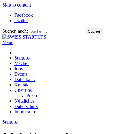
Skip to content
Facebook
Twitter
Suchen nach:
Menu
SWISS STARTUPS
Alles rund um die Startupszene bei uns in der Schweiz
Startups
Macher
Jobs
Events
Datenbank
Kontakt
Über uns
Presse
Nützliches
Datenschutz
Impressum
Startups