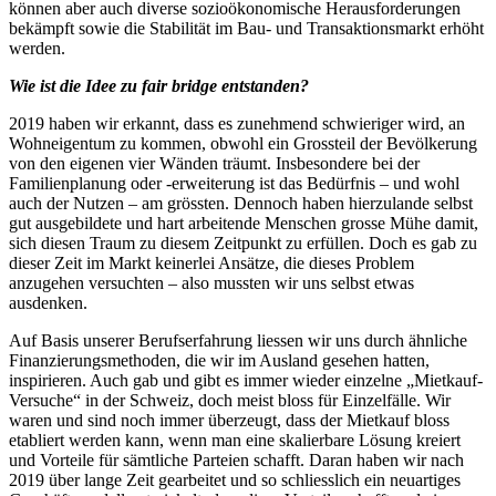
können aber auch diverse sozioökonomische Herausforderungen
bekämpft sowie die Stabilität im Bau- und Transaktionsmarkt erhöht
werden.
Wie ist die Idee zu fair bridge entstanden?
2019 haben wir erkannt, dass es zunehmend schwieriger wird, an
Wohneigentum zu kommen, obwohl ein Grossteil der Bevölkerung
von den eigenen vier Wänden träumt. Insbesondere bei der
Familienplanung oder -erweiterung ist das Bedürfnis – und wohl
auch der Nutzen – am grössten. Dennoch haben hierzulande selbst
gut ausgebildete und hart arbeitende Menschen grosse Mühe damit,
sich diesen Traum zu diesem Zeitpunkt zu erfüllen. Doch es gab zu
dieser Zeit im Markt keinerlei Ansätze, die dieses Problem
anzugehen versuchten – also mussten wir uns selbst etwas
ausdenken.
Auf Basis unserer Berufserfahrung liessen wir uns durch ähnliche
Finanzierungsmethoden, die wir im Ausland gesehen hatten,
inspirieren. Auch gab und gibt es immer wieder einzelne „Mietkauf-
Versuche“ in der Schweiz, doch meist bloss für Einzelfälle. Wir
waren und sind noch immer überzeugt, dass der Mietkauf bloss
etabliert werden kann, wenn man eine skalierbare Lösung kreiert
und Vorteile für sämtliche Parteien schafft. Daran haben wir nach
2019 über lange Zeit gearbeitet und so schliesslich ein neuartiges