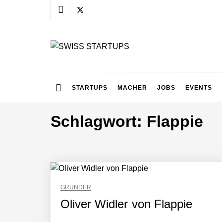
Skip
to
content
SWISS STARTUPS
Alles rund um die Startupszene bei uns in der Schwei
c.technology im Employer Portrait
STARTUPS
MACHER
JOBS
EVENTS
Schlagwort:
Flappie
KnowS im Employer Portrait
Christian Fehr von c.technology
GRÜNDER
Oliver Widler von Flappie
Ramin Schams von KnowS