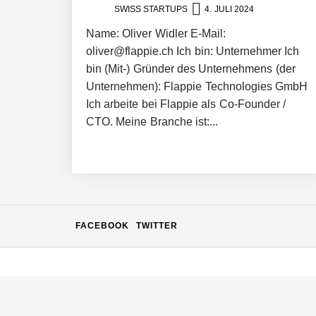
SWISS STARTUPS
4. JULI 2024
c.technology – Das digitale Rückgrat 
Name: Oliver Widler E-Mail:
oliver@flappie.ch Ich bin: Unternehmer Ich
bin (Mit-) Gründer des Unternehmens (der
Unternehmen): Flappie Technologies GmbH
KnowS – Die Plattform, die Menschen
Ich arbeite bei Flappie als Co-Founder /
CTO. Meine Branche ist:...
Philippe Theis von Exolynk
Mit Low-Code: Wie Exolynk skalierba
FACEBOOK
TWITTER
Sandro Kalbermatter von storabble
Oliver Meyer von storabble