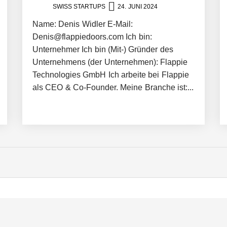
SWISS STARTUPS
24. JUNI 2024
der vernetzten Mobilität
Name: Denis Widler E-Mail:
Denis@flappiedoors.com Ich bin:
Unternehmer Ich bin (Mit-) Gründer des
Unternehmens (der Unternehmen): Flappie
 und Skills verbindet
Technologies GmbH Ich arbeite bei Flappie
als CEO & Co-Founder. Meine Branche ist:...
re, individuelle Lösungen für KMUs umsetzt und digitale Wertschöpfung