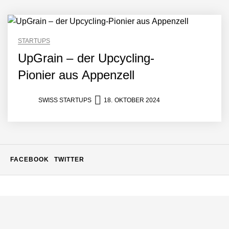
Menschen und Skills
verbindet
Philippe Theis von Exolynk
STARTUPS
UpGrain – der Upcycling-
Pionier aus Appenzell
Mit Low-Code: Wie Exolynk
skalierbare, individuelle
Lösungen für KMUs
SWISS STARTUPS
18. OKTOBER 2024
umsetzt und digitale
Wertschöpfung schafft
Sandro Kalbermatter von
storabble
FACEBOOK
TWITTER
Oliver Meyer von storabble
360-Talents macht Soft
Skills sichtbar damit du die
geeigneten Talente findest