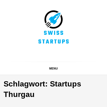
Skip
to
content
SWISS STARTUPS
Alles rund um die Startupszene bei uns in der Schweiz
MENU
Schlagwort:
Startups
Thurgau