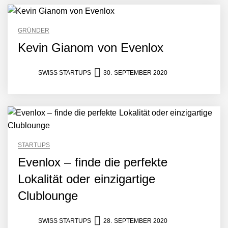
GRÜNDER
c.technology – Das digitale
Kevin Gianom von Evenlox
Rückgrat der vernetzten
Mobilität
SWISS STARTUPS
30. SEPTEMBER 2020
KnowS – Die Plattform, die
Menschen und Skills
verbindet
Philippe Theis von Exolynk
STARTUPS
Evenlox – finde die perfekte
Mit Low-Code: Wie Exolynk
skalierbare, individuelle
Lokalität oder einzigartige
Lösungen für KMUs
umsetzt und digitale
Clublounge
Wertschöpfung schafft
Sandro Kalbermatter von
storabble
SWISS STARTUPS
28. SEPTEMBER 2020