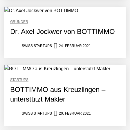
GRÜNDER
Dr. Axel Jockwer von BOTTIMMO
SWISS STARTUPS
24. FEBRUAR 2021
c.technology im Employer
Portrait
STARTUPS
KnowS im Employer Portrait
BOTTIMMO aus Kreuzlingen –
unterstützt Makler
Christian Fehr von
c.technology
SWISS STARTUPS
20. FEBRUAR 2021
Ramin Schams von KnowS