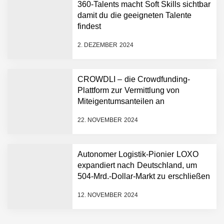
360-Talents macht Soft Skills sichtbar
damit du die geeigneten Talente
c.technology – Das digitale
findest
Rückgrat der vernetzten
Mobilität
2. DEZEMBER 2024
KnowS – Die Plattform, die
Menschen und Skills
CROWDLI – die Crowdfunding-
verbindet
Plattform zur Vermittlung von
Miteigentumsanteilen an
Philippe Theis von Exolynk
Immobilienkapitalanlagen
22. NOVEMBER 2024
Mit Low-Code: Wie Exolynk
skalierbare, individuelle
Autonomer Logistik-Pionier LOXO
Lösungen für KMUs
expandiert nach Deutschland, um
umsetzt und digitale
504-Mrd.-Dollar-Markt zu erschließen
Wertschöpfung schafft
Sandro Kalbermatter von
12. NOVEMBER 2024
storabble