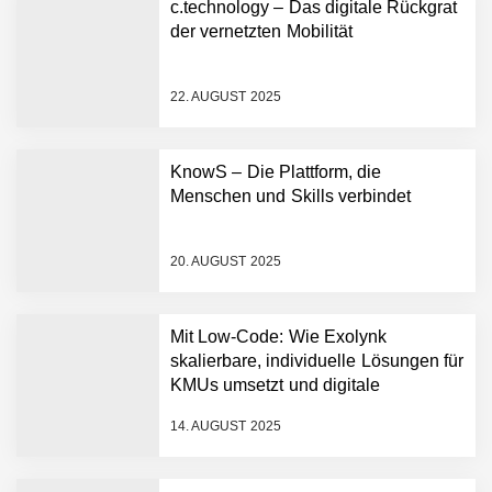
c.technology – Das digitale Rückgrat
der vernetzten Mobilität
22. AUGUST 2025
KnowS – Die Plattform, die
c.technology im Employer
Menschen und Skills verbindet
Portrait
20. AUGUST 2025
KnowS im Employer Portrait
Mit Low-Code: Wie Exolynk
skalierbare, individuelle Lösungen für
Christian Fehr von
c.technology
KMUs umsetzt und digitale
Wertschöpfung schafft
14. AUGUST 2025
Ramin Schams von KnowS